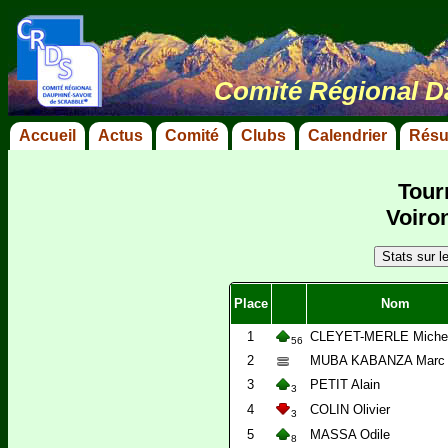
Comité Régional D
Accueil
Actus
Comité
Clubs
Calendrier
Résu
Tour
Voiro
Place
Nom
1
CLEYET-MERLE Miche
56
2
MUBA KABANZA Marc
3
PETIT Alain
3
4
COLIN Olivier
3
5
MASSA Odile
8