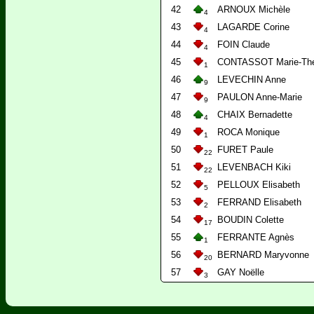
42
ARNOUX Michèle
4
43
LAGARDE Corine
4
44
FOIN Claude
4
45
CONTASSOT Marie-Thé
1
46
LEVECHIN Anne
9
47
PAULON Anne-Marie
9
48
CHAIX Bernadette
4
49
ROCA Monique
1
50
FURET Paule
22
51
LEVENBACH Kiki
22
52
PELLOUX Elisabeth
5
53
FERRAND Elisabeth
2
54
BOUDIN Colette
17
55
FERRANTE Agnès
1
56
BERNARD Maryvonne
20
57
GAY Noëlle
3