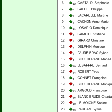
6
GASTALDI Stéphanie
12
7
GALLET Philippe
8
8
LACARELLE Martine
9
9
CACHON Anne-Marie
5
10
LOSAPIO Dominique
11
11
GAMOT Christiane
7
12
GIRARD Christine
4
13
DELPHIN Monique
4
14
FAURE-BRAC Sylvie
7
15
BOUCHERAND Marie-H
4
16
LESAFFRE Bernard
19
17
ROBERT Yves
14
18
GONNET Françoise
4
19
BOUCHERAND Moniqu
9
20
ARGOUD Françoise
13
21
BLANC-BRUDE Chanta
16
22
LE MOIGNE Sabine
10
23
PAUGAM Sylvie
19