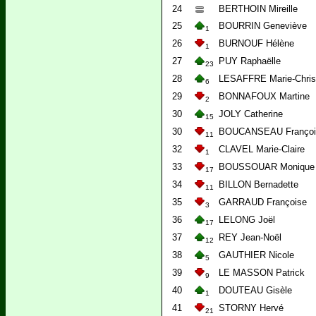
24
BERTHOIN Mireille
25
BOURRIN Geneviève
1
26
BURNOUF Hélène
1
27
PUY Raphaëlle
23
28
LESAFFRE Marie-Chris
6
29
BONNAFOUX Martine
2
30
JOLY Catherine
15
30
BOUCANSEAU Françoi
11
32
CLAVEL Marie-Claire
1
33
BOUSSOUAR Monique
17
34
BILLON Bernadette
11
35
GARRAUD Françoise
3
36
LELONG Joël
17
37
REY Jean-Noël
12
38
GAUTHIER Nicole
5
39
LE MASSON Patrick
9
40
DOUTEAU Gisèle
1
41
STORNY Hervé
21