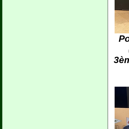
P
3èm