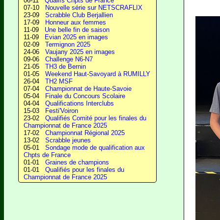
06-11
Qualifs Chpts de France
07-10
Nouvelle série sur NETSCRAFLIX
23-09
Scrabble Club Berjallien
17-09
Honneur aux femmes
11-09
Une belle fin de saison
11-09
Evian 2025 en images
02-09
Termignon 2025
24-06
Vaujany 2025 en images
09-06
Challenge N6-N7
21-05
TH3 de Bernin
01-05
Weekend Haut-Savoyard à RUMILLY
26-04
TH2 MSF
07-04
Championnat de Haute-Savoie
05-04
Finale du Concours Scolaire
04-04
Qualifications Interclubs
15-03
Festi'Voiron
23-02
Qualifiés Comité pour les finales du
Championnat de France 2025
17-02
Championnat Régional 2025
13-02
Scrabble jeunes
05-01
Sondage mode de qualification aux
Chpts de France
01-01
Graines de champions
01-01
Qualifiés pour les finales du
Championnat de France 2025