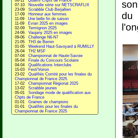
06-11
Qualifs Chpts de France
son
07-10
Nouvelle série sur NETSCRAFLIX
23-09
Scrabble Club Berjallien
du 
17-09
Honneur aux femmes
11-09
Une belle fin de saison
11-09
Evian 2025 en images
l'o
02-09
Termignon 2025
24-06
Vaujany 2025 en images
09-06
Challenge N6-N7
21-05
TH3 de Bernin
01-05
Weekend Haut-Savoyard à RUMILLY
26-04
TH2 MSF
07-04
Championnat de Haute-Savoie
05-04
Finale du Concours Scolaire
04-04
Qualifications Interclubs
15-03
Festi'Voiron
23-02
Qualifiés Comité pour les finales du
Championnat de France 2025
17-02
Championnat Régional 2025
13-02
Scrabble jeunes
05-01
Sondage mode de qualification aux
Chpts de France
01-01
Graines de champions
01-01
Qualifiés pour les finales du
Championnat de France 2025