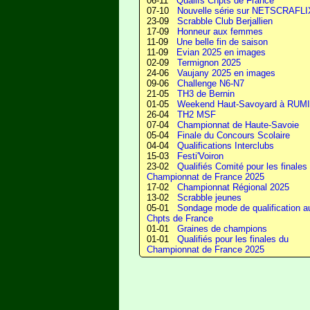
06-11
Qualifs Chpts de France
07-10
Nouvelle série sur NETSCRAFLI
23-09
Scrabble Club Berjallien
17-09
Honneur aux femmes
11-09
Une belle fin de saison
11-09
Evian 2025 en images
02-09
Termignon 2025
24-06
Vaujany 2025 en images
09-06
Challenge N6-N7
21-05
TH3 de Bernin
01-05
Weekend Haut-Savoyard à RUM
26-04
TH2 MSF
07-04
Championnat de Haute-Savoie
05-04
Finale du Concours Scolaire
04-04
Qualifications Interclubs
15-03
Festi'Voiron
23-02
Qualifiés Comité pour les finales
Championnat de France 2025
17-02
Championnat Régional 2025
13-02
Scrabble jeunes
05-01
Sondage mode de qualification a
Chpts de France
01-01
Graines de champions
01-01
Qualifiés pour les finales du
Championnat de France 2025