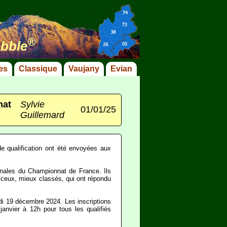
®
abble
es
Classique
Vaujany
Evian
nat
Sylvie
01/01/25
Guillemard
 de qualification ont été envoyées aux
finales du Championnat de France. Ils
s ceux, mieux classés, qui ont répondu
udi 19 décembre 2024. Les inscriptions
anvier à 12h pour tous les qualifiés