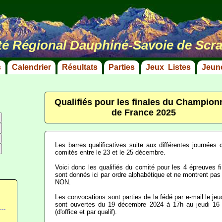
é Régional Dauphiné-Savoie de Scr
s
Calendrier
Résultats
Parties
Jeux Listes
Jeun
Qualifiés pour les finales du Champion
de France 2025
Les barres qualificatives suite aux différentes journées
comités entre le 23 et le 25 décembre.
Voici donc les qualifiés du comité pour les 4 épreuves 
sont donnés ici par ordre alphabétique et ne montrent pa
NON.
Les convocations sont parties de la fédé par e-mail le je
sont ouvertes du 19 décembre 2024 à 17h au jeudi 16 j
..
(d'office et par qualif).