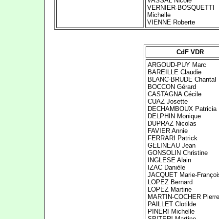
VASSAL Nicole
VERNIER-BOSQUETTI
Michelle
VIENNE Roberte
CdF VDR
ARGOUD-PUY Marc
BAREILLE Claudie
BLANC-BRUDE Chantal
BOCCON Gérard
CASTAGNA Cécile
CUAZ Josette
DECHAMBOUX Patricia
DELPHIN Monique
DUPRAZ Nicolas
FAVIER Annie
FERRARI Patrick
GELINEAU Jean
GONSOLIN Christine
INGLESE Alain
IZAC Danièle
JACQUET Marie-Françoi
LOPEZ Bernard
LOPEZ Martine
MARTIN-COCHER Pierr
PAILLET Clotilde
PINERI Michelle
SPITERI Martine