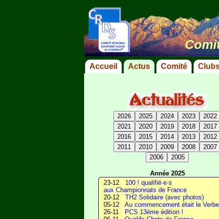
Comit
Accueil
Actus
Comité
Club
2026
2025
2024
2023
2022
2021
2020
2019
2018
2017
2016
2015
2014
2013
2012
2011
2010
2009
2008
2007
2006
2005
Année 2025
23-12
100 ! qualifié·e·s
aux Championnats de France
20-12
TH2 Solidaire (avec photos)
05-12
Au commencement était le Verbe.
26-11
PCS 13ème édition !