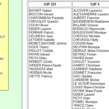
X
CdF 123
CdF 4
BAYART Hubert
ALCOVER Laurence
BOCCON Gérard
ALESSANDRINI Laurenc
CHAPONNEAU Paulette
AUBERT Francine
CHEVOLOT Quentin
BAUDREMON Madeleine
COLIN Olivier
BILLARD Simone
DIDIER Laurent
BODIGLIO Raymonde
FERRARI Patrick
BOUSSOUAR Monique
GELINEAU Jean
CHATEAU Michèle
ILLY
LEYDIER Isabelle
CHEVASSU Nelly
MORET-DAVOINE Jérôme
COUSIN Alain
OGER Thierry
DELPHIN Monique
PAILLET Clotilde
DEROUX Marie-Christine
PAYAN Gérard
DETRAZ Florian
PECH Gilles
FAVIER Annie
 du
RONDOT Gisèle
GAILLET Suzanne
SINGER Pierre-Claude
GAMOT Christiane
VAUQUOIS Marc
GARNIER Stéphane
VERDAN Nicole
GONNET Françoise
ux
VIETTE Patricia
IZAC Danièle
LARDIERE Michel
LE SCOUR Dominique
LOUIS Marie-Christine
NYONS Marie-Paule
ODIER Laurent
PETIT Alain
POMEL Monique
TRACQ Claire