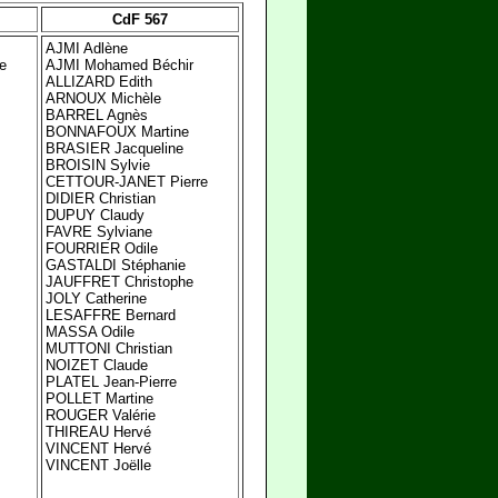
CdF 567
AJMI Adlène
e
AJMI Mohamed Béchir
ALLIZARD Edith
ARNOUX Michèle
BARREL Agnès
BONNAFOUX Martine
BRASIER Jacqueline
BROISIN Sylvie
CETTOUR-JANET Pierre
DIDIER Christian
DUPUY Claudy
FAVRE Sylviane
FOURRIER Odile
GASTALDI Stéphanie
JAUFFRET Christophe
JOLY Catherine
LESAFFRE Bernard
MASSA Odile
MUTTONI Christian
NOIZET Claude
PLATEL Jean-Pierre
POLLET Martine
ROUGER Valérie
THIREAU Hervé
VINCENT Hervé
VINCENT Joëlle